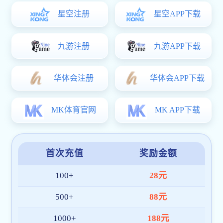
2026-07-04 19:30
47 次阅读
首页
/
体育资讯
德国国家足球队在备战即将到来的重要赛事时，门将
的选择成为了焦点。最近，德国队公布了三名门将的
最终名单，其中乌尔比希被确定为随队担任陪练角
色。这一决定不仅展现了教练组对门将位置的深思熟
虑，也为球队的整体备战增添了更多灵活性和策略。
本文将从四个方面详细分析这一消息的意义，包括门
将名单的重要性、乌尔比希的角色定位、对球队整体
士气的影响以及未来比赛中可能采取的战术变化。通
过这些分析，我们可以更深入地理解这次名单发布背
后的深意。