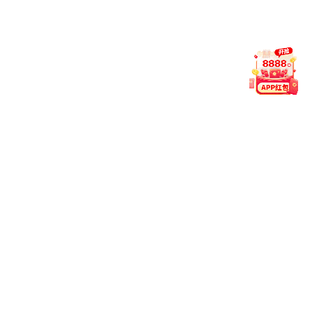
【界面清晰】
操作逻辑清楚，找比赛不绕路，设置也很人性化，第一次用
就能上手。
【功能全】
不只是直播和比分，球队数据、历史战绩、技术统计全都配
齐，用起来顺手。
【跨设备流畅】
家里电视、手机、平板都试过，同账号同步没问题，体验一
致性很高。