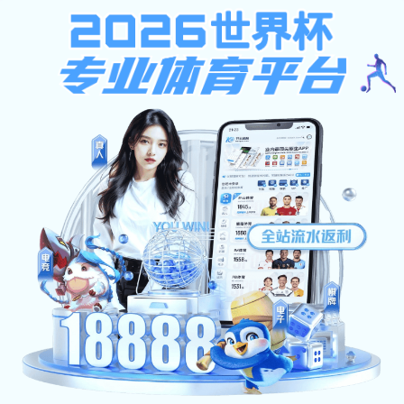
注册入口
全天更新 ·
博亚app官网登
录入口
赛事实时同步
无论您身在何处，
博亚app官网登录入口APP
为您
带来高速、高清、稳定的观赛体验。
下载客户端
网页端访问