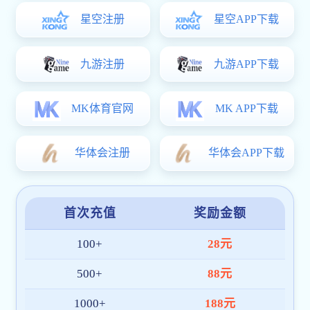
2026-07-03 04:16
45 次阅读
首页
/
体育资讯
在NBA季后赛的舞台上，年轻球员坎宁安的表现可谓
是耀眼夺目。他在本赛季季后赛中八次得分超过20
分，成功超越了马克西，成为联盟中最具潜力和实力
的年轻球员之一。本文将从四个方面详细探讨坎宁安
的出色表现，包括他的技术特点、比赛中的关键时
刻、对球队的重要性以及未来的发展潜力。通过对这
些方面的分析，我们可以更全面地理解坎宁安为何能
够在激烈的竞争中脱颖而出，并为自己的职业生涯打
下坚实基础。